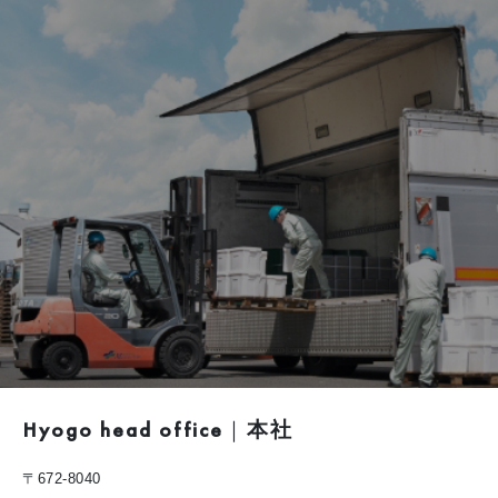
Hyogo head office
｜
本社
〒672-8040