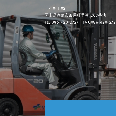
〒710-1102
岡山県倉敷市茶屋町早沖1203番地
TEL 086-420-2727 FAX 086-420-272