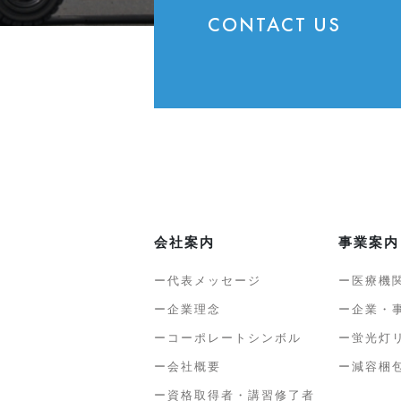
CONTACT US
会社案内
事業案内
代表メッセージ
医療機
企業理念
企業・
コーポレートシンボル
蛍光灯
会社概要
減容梱
資格取得者・講習修了者